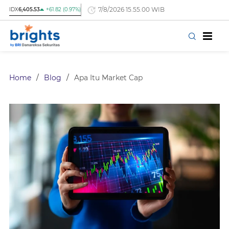
7/8/2026 15.55.00 WIB
IDX
6,405.53
+61.82 (0.97%)
Home
/
Blog
/
Apa Itu Market Cap