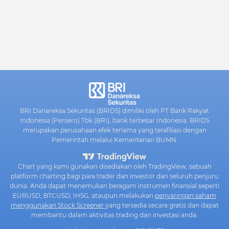
BRI Danareksa Sekuritas (BRIDS) dimiliki oleh PT Bank Rakyat
Indonesia (Persero) Tbk (BRI), bank terbesar Indonesia. BRIDS
merupakan perusahaan efek terlama yang terafiliasi dengan
Pemerintah melalui Kementerian BUMN.
Chart yang kami gunakan disediakan oleh TradingView, sebuah
platform charting bagi para trader dan investor dari seluruh penjuru
dunia. Anda dapat menemukan beragam instrumen finansial seperti
EURUSD, BTCUSD, IHSG, ataupun melakukan
penyaringan saham
menggunakan Stock Screener
yang tersedia secara gratis dan dapat
membantu dalam aktivitas trading dan investasi anda.