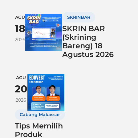
AGU
SKRINBAR
18
SKRIN BAR
(Skrining
2026
Bareng) 18
Agustus 2026
AGU
20
2026
Cabang Makassar
Tips Memilih
Produk