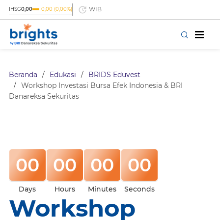
WIB
IHSG
0,00
0,00 (0,00%)
Beranda
/
Edukasi
/
BRIDS Eduvest
/
Workshop Investasi Bursa Efek Indonesia & BRI
Danareksa Sekuritas
00
00
00
00
Days
Hours
Minutes
Seconds
Workshop