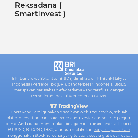
Reksadana (
SmartInvest )
BRI Danareksa Sekuritas (BRIDS) dimiliki oleh PT Bank Rakyat
Indonesia (Persero) Tbk (BRI), bank terbesar Indonesia. BRIDS
merupakan perusahaan efek terlama yang terafiliasi dengan
Pemerintah melalui Kementerian BUMN.
Chart yang kami gunakan disediakan oleh TradingView, sebuah
platform charting bagi para trader dan investor dari seluruh penjuru
dunia. Anda dapat menemukan beragam instrumen finansial seperti
EURUSD, BTCUSD, IHSG, ataupun melakukan
penyaringan saham
menggunakan Stock Screener
yang tersedia secara gratis dan dapat