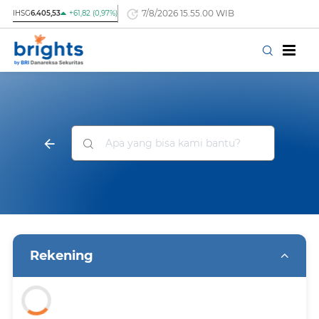
7/8/2026 15.55.00 WIB
IHSG
6.405,53
+61,82 (0,97%)
Rekening